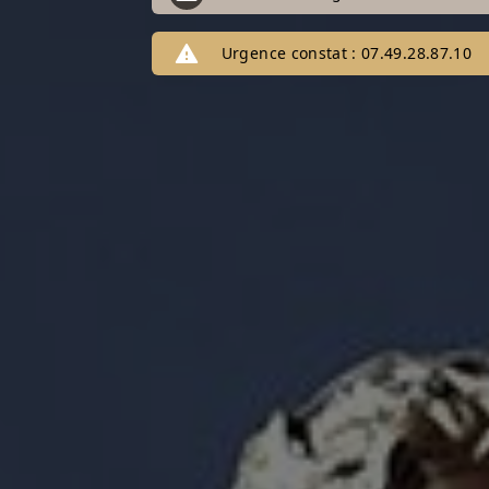
report_problem
Urgence constat : 07.49.28.87.10